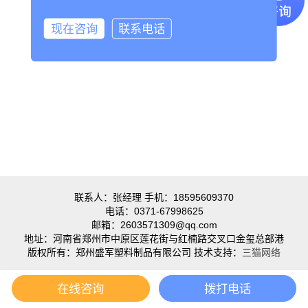
共3条 当前1/1页
首页
前一页
1
后一页
尾页
现在咨询
联系电话
联系人：张经理 手机：18595609370
电话：0371-67998625
邮箱：2603571309@qq.com
地址：河南省郑州市中原区莲花街与红楠路交叉口金玺总部港
版权所有：郑州盛军塑料制品有限公司 技术支持：
三猫网络
在线咨询
拨打电话
首页
产品
手机
顶部